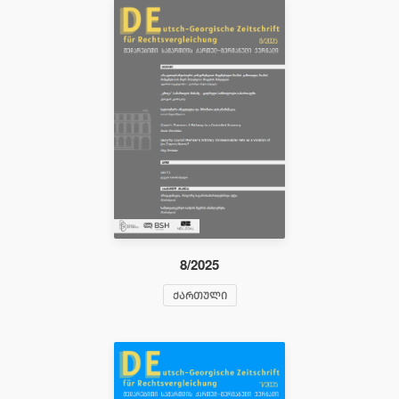
8/2025
ᲥᲐᲠᲗᲣᲚᲘ