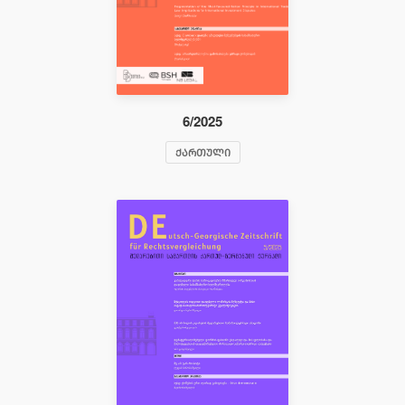
6/2025
ᲥᲐᲠᲗᲣᲚᲘ