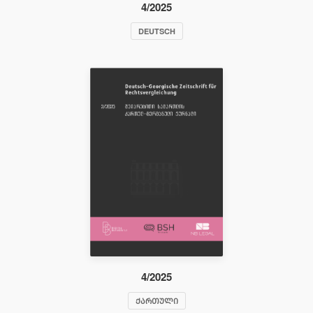
4/2025
DEUTSCH
4/2025
ᲥᲐᲠᲗᲣᲚᲘ