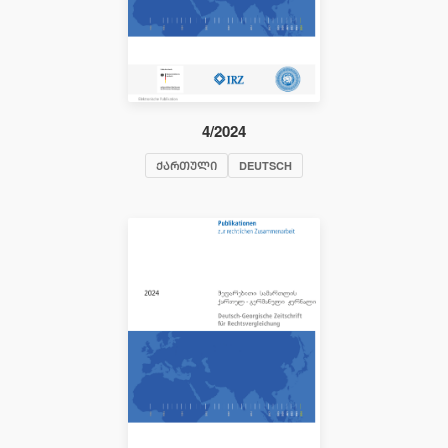
4/2024
ᲥᲐᲠᲗᲣᲚᲘ
DEUTSCH