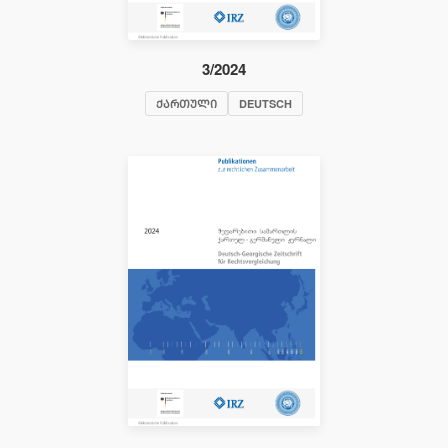
3/2024
ᲥᲐᲠᲗᲣᲚᲘ
DEUTSCH