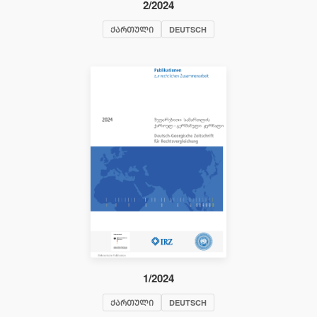
2/2024
ᲥᲐᲠᲗᲣᲚᲘ
DEUTSCH
1/2024
ᲥᲐᲠᲗᲣᲚᲘ
DEUTSCH