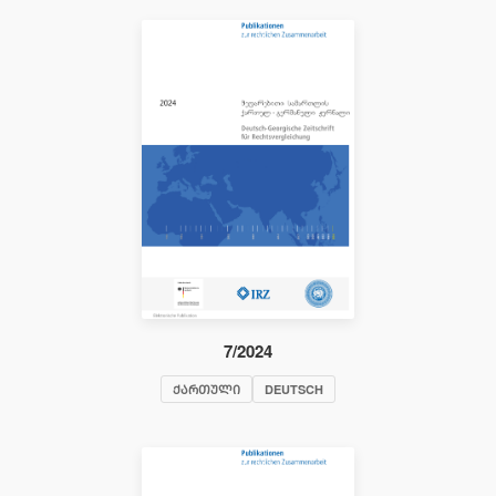
7/2024
ᲥᲐᲠᲗᲣᲚᲘ
DEUTSCH