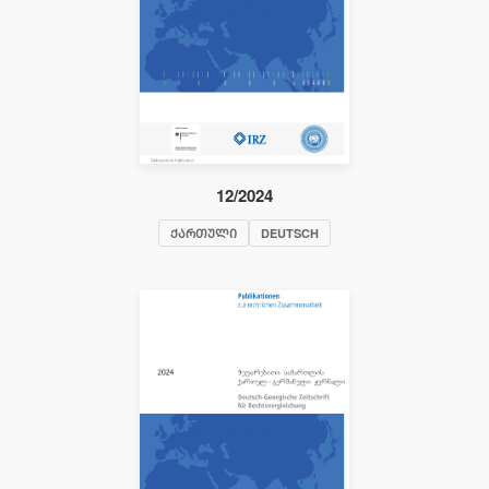
12/2024
ᲥᲐᲠᲗᲣᲚᲘ
DEUTSCH