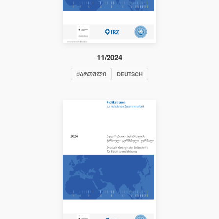
11/2024
ᲥᲐᲠᲗᲣᲚᲘ
DEUTSCH