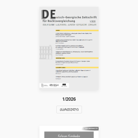
1/2026
ᲥᲐᲠᲗᲣᲚᲘ