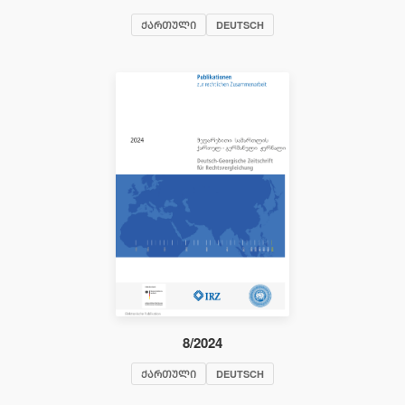
ᲥᲐᲠᲗᲣᲚᲘ
DEUTSCH
8/2024
ᲥᲐᲠᲗᲣᲚᲘ
DEUTSCH