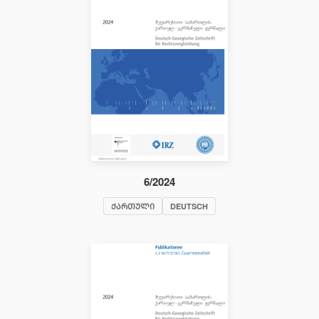
6/2024
ᲥᲐᲠᲗᲣᲚᲘ
DEUTSCH