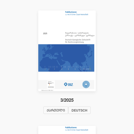
3/2025
ᲥᲐᲠᲗᲣᲚᲘ
DEUTSCH