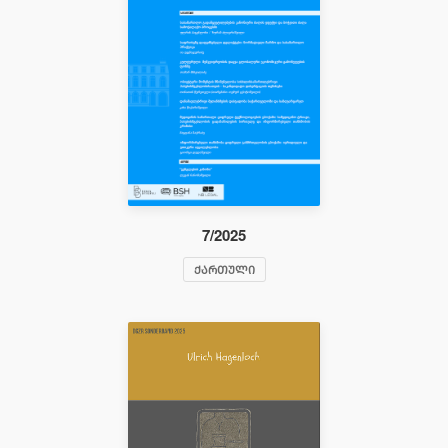
7/2025
ᲥᲐᲠᲗᲣᲚᲘ