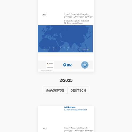
2/2025
ᲥᲐᲠᲗᲣᲚᲘ
DEUTSCH