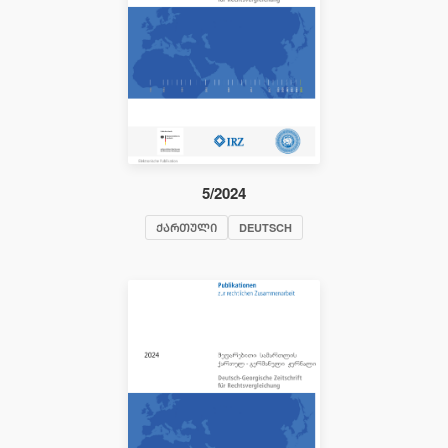
5/2024
ᲥᲐᲠᲗᲣᲚᲘ
DEUTSCH