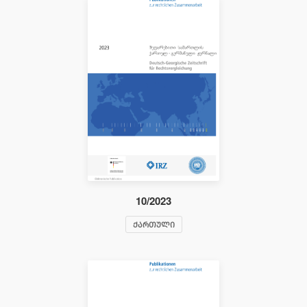
10/2023
ᲥᲐᲠᲗᲣᲚᲘ