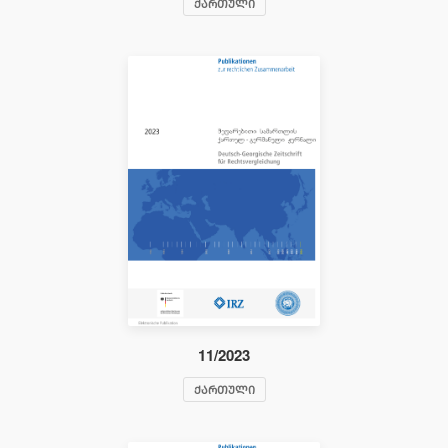
ᲥᲐᲠᲗᲣᲚᲘ
11/2023
ᲥᲐᲠᲗᲣᲚᲘ