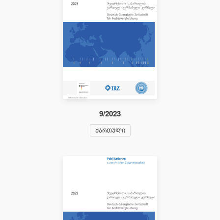
9/2023
ᲥᲐᲠᲗᲣᲚᲘ