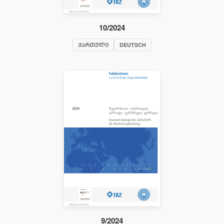
10/2024
ᲥᲐᲠᲗᲣᲚᲘ
DEUTSCH
9/2024